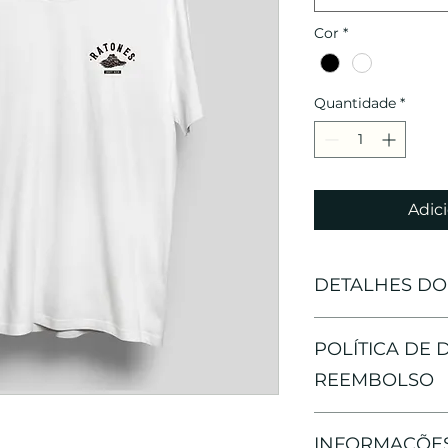
Cor
*
Quantidade
*
Adici
DETALHES D
Camiseta 10
POLÍTICA DE
Produzida p
Malha amaci
REEMBOLSO
Pedido pode 
INFORMAÇÕES
o recebimen