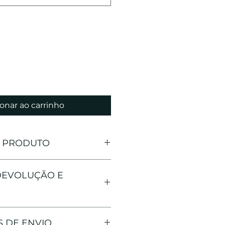
onar ao carrinho
O PRODUTO
0% algodão;
 DEVOLUÇÃO E
or mão de obra local;
ada e pré-encolhida.
ser devolvido até 7 dias após 
 DE ENVIO
to;